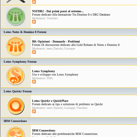
NSFDB2 - Dai primi passi al estremo...
Forum dedicato Alla Interazione Tra Domino 8 e DB2 Database
Moderatori: Virusface
Lotus Notes & Domino 8 Forum
R8: Opinioni - Domande - Problemi
Forum Di discussione dedicato alla Gold Release di Notes e Domino 8
Moderatori: mere, Daniele, Giuseppe
Lotus Symphony Forum
Lotus Symphony
Uso e sviluppo con Lotus Symphony
Moderatori: FMA
Lotus Quickr Forum
Lotus Quickr e QuickPlace
Forum dedicato ai tips e soluzione di problemi su Quickr
Moderatori: mere, Daniele, Giuseppe, Virusface
IBM Connections
IBM Connections
Forum dedicato alle problematiche IBM Connections