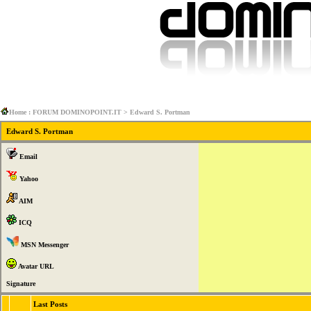
Home : FORUM DOMINOPOINT.IT
> Edward S. Portman
Edward S. Portman
Email
Yahoo
AIM
ICQ
MSN Messenger
Avatar URL
Signature
Last Posts